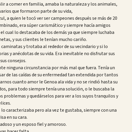
ir a comer en familia, amaba la naturaleza y los animales,
arios que formaron parte de su vida,
azul, a quien le tocó ver ser campeones después se más de 20
ombinado, era súper carismático y siempre hacía amigos
 el cual lo destacaba de los demás ya que siempre luchaba
etas, y sus clientes le tenían mucho cariño.
 caminatas y trotaba al rededor de su vecindario y si lo
as y anécdotas de su vida. Era inevitable no disfrutar sus
 sus consejos.
te ninguna circunstancia por más mal que fuera. Tenía un
esar de las caídas de su enfermedad tan extendida por tantos
rnos cuanto amor le Genoa ala vida y no se rindió hasta su
os, para todo siempre tenía una solución, o le buscaba la
los problemas y quedárselos para ver a los suyos tranquilos y
elices.
o caracterizaba pero ala vez te gustaba, siempre con una
isa en su cara.
doso y un esposo fiel y amoroso.
as hacer falta.