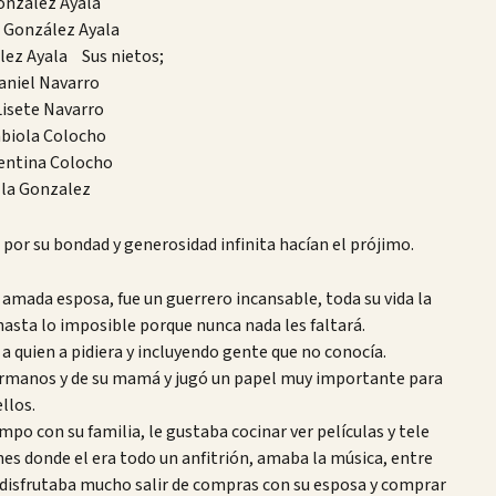
onzalez Ayala
a González Ayala
lez Ayala Sus nietos;
aniel Navarro
Lisete Navarro
biola Colocho
entina Colocho
la Gonzalez
por su bondad y generosidad infinita hacían el prójimo.
 amada esposa, fue un guerrero incansable, toda su vida la
hasta lo imposible porque nunca nada les faltará.
a quien a pidiera y incluyendo gente que no conocía.
ermanos y de su mamá y jugó un papel muy importante para
ellos.
mpo con su familia, le gustaba cocinar ver películas y tele
nes donde el era todo un anfitrión, amaba la música, entre
 disfrutaba mucho salir de compras con su esposa y comprar