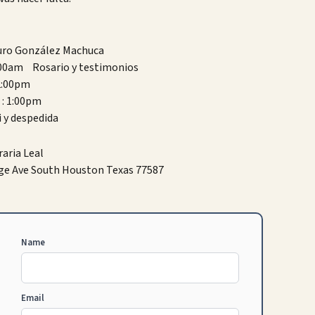
uro González Machuca
1:00am Rosario y testimonios
2:00pm
 : 1:00pm
 y despedida
aria Leal
ge Ave South Houston Texas 77587
Name
Email