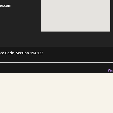
ome.com
ce Code, Section 154.133
We
What Our Customers Say
★★★★★