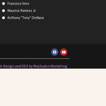
Francisco Vera
Mauricio Ramirez Jr.
Anthony "Tony" Orellana
F
Y
a
o
c
u
e
t
b
u
b Design and SEO by Mastodon Marketing
o
b
o
e
k