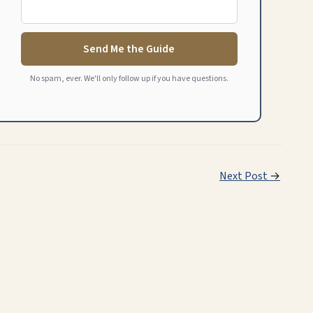
Send Me the Guide
No spam, ever. We'll only follow up if you have questions.
Next Post
→