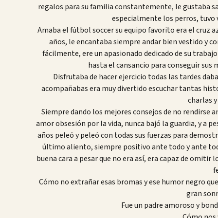
regalos para su familia constantemente, le gustaba sal
especialmente los perros, tuvo v
Amaba el fútbol soccer su equipo favorito era el cruz 
años, le encantaba siempre andar bien vestido y c
fácilmente, ere un apasionado dedicado de su trabajo
hasta el cansancio para conseguir sus m
Disfrutaba de hacer ejercicio todas las tardes daba
acompañabas era muy divertido escuchar tantas histori
charlas y
Siempre dando los mejores consejos de no rendirse an
amor obsesión por la vida, nunca bajó la guardia, y a p
años peleó y peleó con todas sus fuerzas para demostra
último aliento, siempre positivo ante todo y ante tod
buena cara a pesar que no era así, era capaz de omitir 
f
Cómo no extrañar esas bromas y ese humor negro que l
gran sonr
Fue un padre amoroso y bonda
Cómo nos v