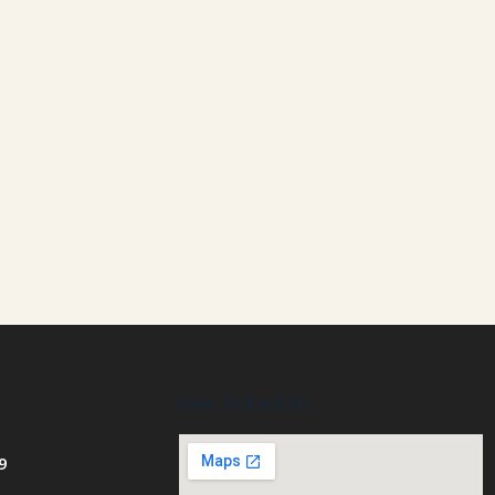
How To Find Us
9