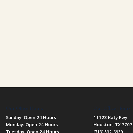
Our Office Hours
Our Office Hours
Sunday: Open 24 Hours
11123 Katy Fwy
Monday: Open 24 Hours
Houston, TX 7707
Tuesday: Open 24 Hours
(713) 532-6939